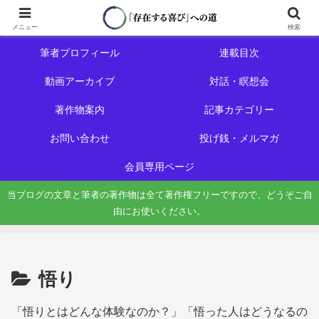
ホーム
初めての方へ
メニュー
検索
筆者プロフィール
連載目次
動画アーカイブ
対話・瞑想会
著作物案内
記事カテゴリー
お問い合わせ
投げ銭・メルマガ
会員専用ページ
当ブログの文章と筆者の著作物は全て著作権フリーですので、どうぞご自
由にお使いください。
悟り
「悟りとはどんな体験なのか？」「悟った人はどうなるの