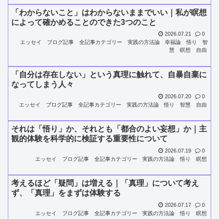
「わからないこと」はわからないままでいい｜私が瞑想
によって確かめることのできた3つのこと
2026.07.21
0
エッセイ
ブログ記事
全記事カテゴリー
実践の方法論
幸福論
悟り
智
慧
瞑想
自由
「自分は存在しない」という真理に触れて、自暴自棄に
なってしまう人々
2026.07.20
0
エッセイ
ブログ記事
全記事カテゴリー
実践の方法論
悟り
智慧
自由
それは「悟り」か、それとも「都合のよい妄想」か｜主
観的体験を科学的に検証する重要性について
2026.07.19
0
エッセイ
ブログ記事
全記事カテゴリー
実践の方法論
悟り
瞑想
考えるほど「疑問」は増える｜「真理」について考え
ず、「真理」をまずは体験する
2026.07.17
0
エッセイ
ブログ記事
全記事カテゴリー
実践の方法論
悟り
瞑想