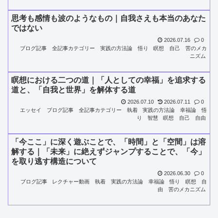
思考も感情も波のようなもの｜自我さえも本当のあなた
ではない
2026.07.16
0
ブログ記事
全記事カテゴリー
実践の方法論
悟り
瞑想
自己
苦のメカ
ニズム
瞑想における二つの道｜「人としての幸福」を追求する
道と、「自我と世界」を解体する道
2026.07.10
2026.07.11
0
エッセイ
ブログ記事
全記事カテゴリー
執着
実践の方法論
幸福論
悟
り
智慧
瞑想
自己
自由
「今ここ」に深く遊ぶことで、「時間」と「空間」は溶
解する｜「未来」に絶えずジャンプすることで、「今」
を取り逃す構造について
2026.06.30
0
ブログ記事
レクチャー動画
執着
実践の方法論
幸福論
悟り
瞑想
自
由
苦のメカニズム