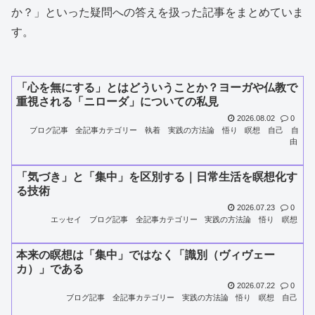
か？」といった疑問への答えを扱った記事をまとめていま
す。
「心を無にする」とはどういうことか？ヨーガや仏教で
重視される「ニローダ」についての私見
2026.08.02
0
ブログ記事
全記事カテゴリー
執着
実践の方法論
悟り
瞑想
自己
自
由
「気づき」と「集中」を区別する｜日常生活を瞑想化す
る技術
2026.07.23
0
エッセイ
ブログ記事
全記事カテゴリー
実践の方法論
悟り
瞑想
本来の瞑想は「集中」ではなく「識別（ヴィヴェー
カ）」である
2026.07.22
0
ブログ記事
全記事カテゴリー
実践の方法論
悟り
瞑想
自己