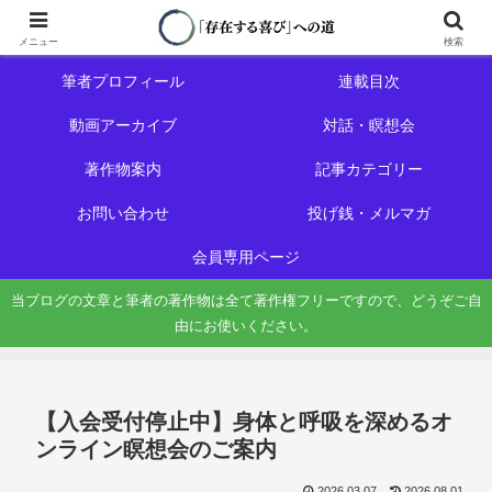
ホーム
初めての方へ
メニュー
検索
筆者プロフィール
連載目次
動画アーカイブ
対話・瞑想会
著作物案内
記事カテゴリー
お問い合わせ
投げ銭・メルマガ
会員専用ページ
当ブログの文章と筆者の著作物は全て著作権フリーですので、どうぞご自
由にお使いください。
【入会受付停止中】身体と呼吸を深めるオ
ンライン瞑想会のご案内
2026.03.07
2026.08.01