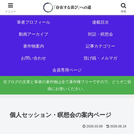
ホーム
初めての方へ
メニュー
検索
筆者プロフィール
連載目次
動画アーカイブ
対話・瞑想会
著作物案内
記事カテゴリー
お問い合わせ
投げ銭・メルマガ
会員専用ページ
当ブログの文章と筆者の著作物は全て著作権フリーですので、どうぞご自
由にお使いください。
個人セッション・瞑想会の案内ページ
2026.03.08
2026.06.19