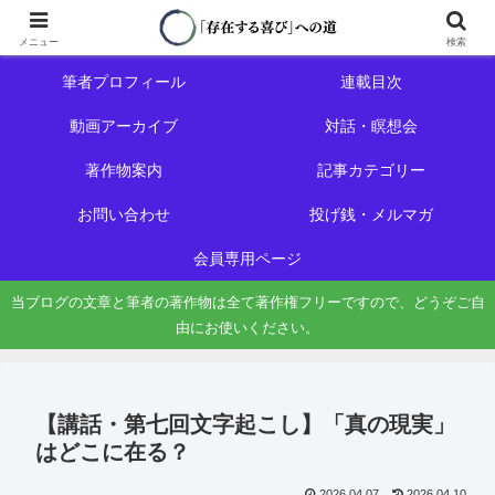
ホーム
初めての方へ
メニュー
検索
筆者プロフィール
連載目次
動画アーカイブ
対話・瞑想会
著作物案内
記事カテゴリー
お問い合わせ
投げ銭・メルマガ
会員専用ページ
当ブログの文章と筆者の著作物は全て著作権フリーですので、どうぞご自
由にお使いください。
【講話・第七回文字起こし】「真の現実」
はどこに在る？
2026.04.07
2026.04.10