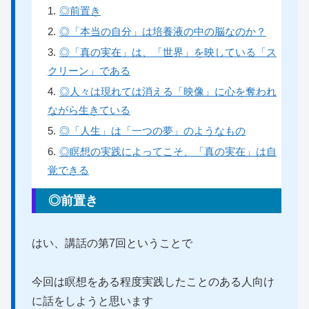
1
.
◎前置き
2
.
◎「本当の自分」は培養液の中の脳なのか？
3
.
◎「真の実在」は、「世界」を映している「ス
クリーン」である
4
.
◎人々は現れては消える「映像」に心を奪われ
ながら生きている
5
.
◎「人生」は「一つの夢」のようなもの
6
.
◎瞑想の実践によってこそ、「真の実在」は自
覚できる
◎前置き
はい、講話の第7回ということで
今回は瞑想をある程度実践したことのある人向け
に話をしようと思います