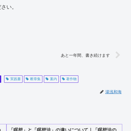
ださい。
あと一年間、書き続けます
実践書
断章集
案内
著作物
湯浅和海
の
「瞑想」と「瞑想法」の違いについて｜「瞑想法の