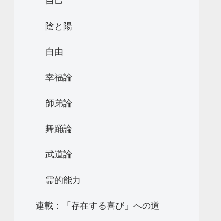
自己
陰と陽
自由
幸福論
師弟論
舞踊論
武道論
霊的能力
連載：「存在する喜び」への道