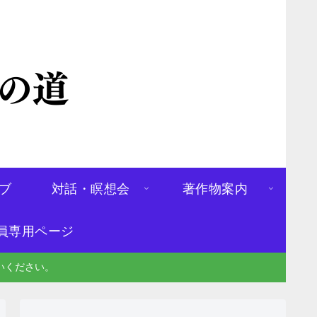
ブ
対話・瞑想会
著作物案内
員専用ページ
いください。