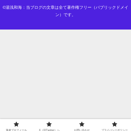
©湯浅和海：当ブログの文章は全て著作権フリー（パブリックドメイ
ン）です。
筆者プロフィール
X（旧Twitter）へ
お問い合わせ
プライバシーポリシー