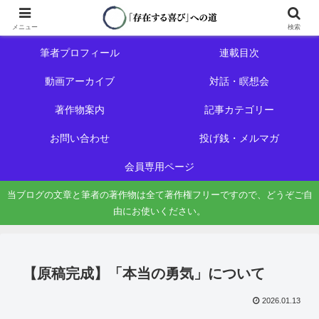
ホーム
初めての方へ
メニュー
検索
筆者プロフィール
連載目次
動画アーカイブ
対話・瞑想会
著作物案内
記事カテゴリー
お問い合わせ
投げ銭・メルマガ
会員専用ページ
当ブログの文章と筆者の著作物は全て著作権フリーですので、どうぞご自
由にお使いください。
【原稿完成】「本当の勇気」について
2026.01.13