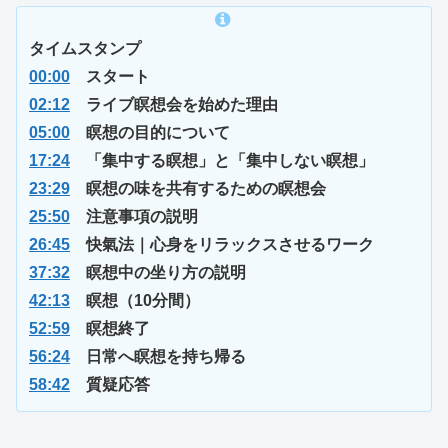
タイムスタンプ
00:00
スタート
02:12
ライブ瞑想会を始めた理由
05:00
瞑想の目的について
17:24
「集中する瞑想」と「集中しない瞑想」
23:29
瞑想の味を共有するための瞑想会
25:50
注意事項の説明
26:45
快氣法｜心身をリラックスさせるワーク
37:32
瞑想中の坐り方の説明
42:13
瞑想（10分間）
52:59
瞑想終了
56:24
日常へ瞑想を持ち帰る
58:42
質疑応答