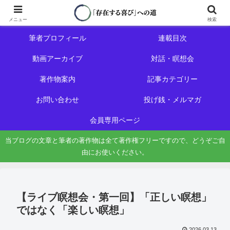
ホーム
初めての方へ
メニュー
検索
筆者プロフィール
連載目次
動画アーカイブ
対話・瞑想会
著作物案内
記事カテゴリー
お問い合わせ
投げ銭・メルマガ
会員専用ページ
当ブログの文章と筆者の著作物は全て著作権フリーですので、どうぞご自
由にお使いください。
【ライブ瞑想会・第一回】「正しい瞑想」
ではなく「楽しい瞑想」
2026.03.13