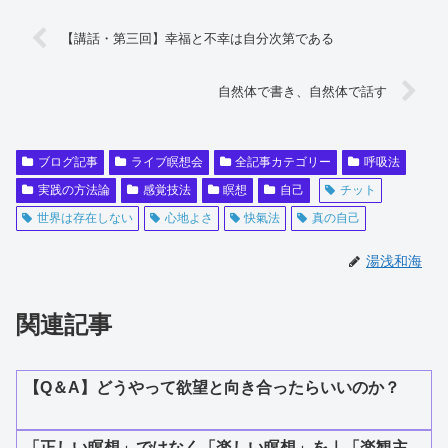
【講話・第三回】幸福と不幸は自分次第である
自然体で書き、自然体で話す
ブログ記事
ライブ瞑想会
全記事カテゴリー
呼吸法
実践の方法論
感覚技法
瞑想
自己
チット
世界は存在しない
心地よさ
快氣法
真の自己
湯浅和海
関連記事
【Q＆A】どうやって欲望と向き合ったらいいのか？
「正しい瞑想」ではなく「楽しい瞑想」を｜「楽観主