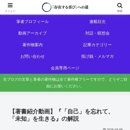
ホーム
初めての方へ
メニュー
検索
筆者プロフィール
連載目次
動画アーカイブ
対話・瞑想会
著作物案内
記事カテゴリー
お問い合わせ
投げ銭・メルマガ
会員専用ページ
当ブログの文章と筆者の著作物は全て著作権フリーですので、どうぞご自
由にお使いください。
【著書紹介動画】『「自己」を忘れて、
「未知」を生きる』の解説
2026.03.09