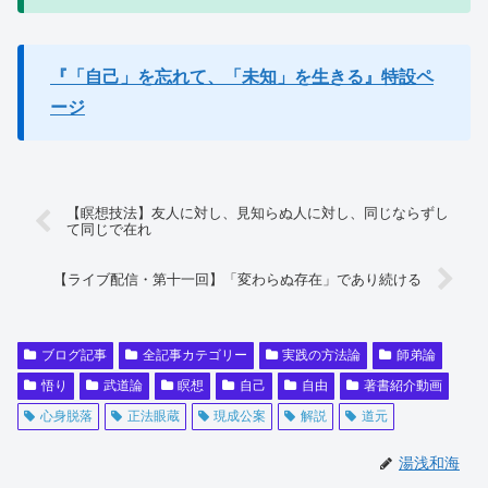
『「自己」を忘れて、「未知」を生きる』特設ペ
ージ
【瞑想技法】友人に対し、見知らぬ人に対し、同じならずし
て同じで在れ
【ライブ配信・第十一回】「変わらぬ存在」であり続ける
ブログ記事
全記事カテゴリー
実践の方法論
師弟論
悟り
武道論
瞑想
自己
自由
著書紹介動画
心身脱落
正法眼蔵
現成公案
解説
道元
湯浅和海