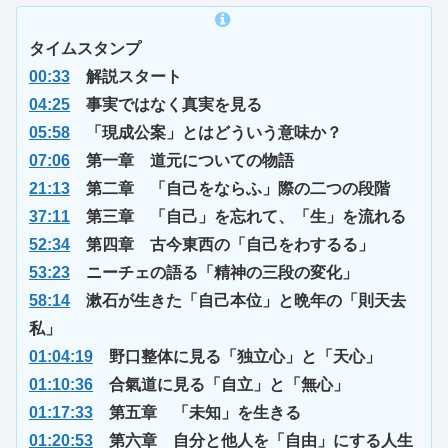
タイムスタンプ
00:33
解説スタート
04:25
事実ではなく真実を見る
05:58
「現成公案」とはどういう意味か？
07:06
第一章 道元についての物語
21:13
第二章 「自己をならふ」際の二つの段階
37:11
第三章 「自己」を忘れて、「生」を流れる
52:34
第四章 古今東西の「自己をわするる」
53:23
ニーチェの語る「精神の三段の変化」
58:14
漱石が生きた「自己本位」と晩年の「則天去
私」
01:04:19
野口整体に見る「独立心」と「天心」
01:10:36
合氣道に見る「自立」と「無心」
01:17:33
第五章 「未知」を生きる
01:20:53
第六章 自分と他人を「自由」にする人生