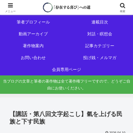
ホーム
初めての方へ
メニュー
検索
筆者プロフィール
連載目次
動画アーカイブ
対話・瞑想会
著作物案内
記事カテゴリー
お問い合わせ
投げ銭・メルマガ
会員専用ページ
当ブログの文章と筆者の著作物は全て著作権フリーですので、どうぞご自
由にお使いください。
【講話・第八回文字起こし】氣を上げる民
族と下す民族
2026.04.10