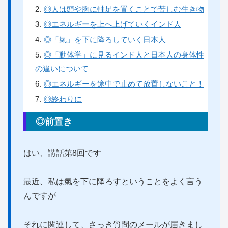
2
.
◎人は頭や胸に軸足を置くことで苦しむ生き物
3
.
◎エネルギーを上へ上げていくインド人
4
.
◎「氣」を下に降ろしていく日本人
5
.
◎「動体学」に見るインド人と日本人の身体性
の違いについて
6
.
◎エネルギーを途中で止めて放置しないこと！
7
.
◎終わりに
◎前置き
はい、講話第8回です
最近、私は氣を下に降ろすということをよく言う
んですが
それに関連して、さっき質問のメールが届きまし