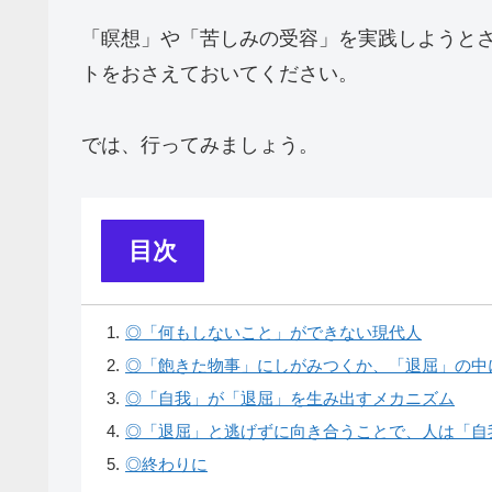
「瞑想」や「苦しみの受容」を実践しようと
トをおさえておいてください。
では、行ってみましょう。
目次
1
.
◎「何もしないこと」ができない現代人
2
.
◎「飽きた物事」にしがみつくか、「退屈」の中
3
.
◎「自我」が「退屈」を生み出すメカニズム
4
.
◎「退屈」と逃げずに向き合うことで、人は「自
5
.
◎終わりに