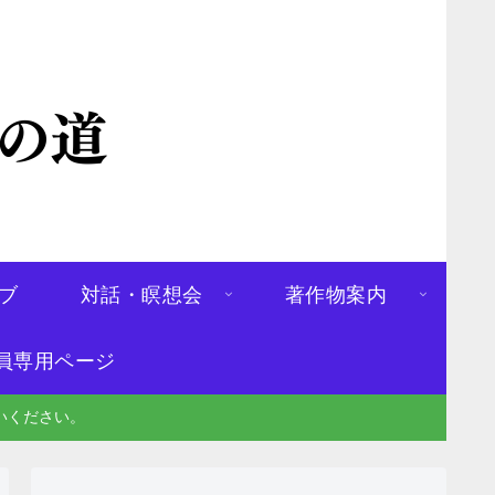
ブ
対話・瞑想会
著作物案内
員専用ページ
いください。