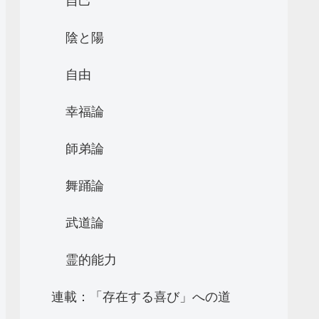
自己
陰と陽
自由
幸福論
師弟論
舞踊論
武道論
霊的能力
連載：「存在する喜び」への道