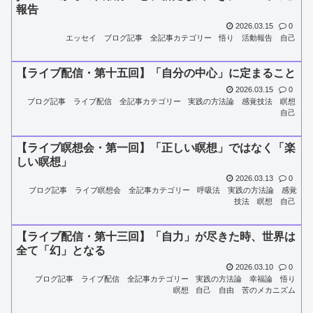
報告
2026.03.15
0
エッセイ
ブログ記事
全記事カテゴリー
悟り
活動報告
自己
【ライブ配信・第十五回】「自分の中心」に定まること
2026.03.15
0
ブログ記事
ライブ配信
全記事カテゴリー
実践の方法論
感覚技法
瞑想
自己
【ライブ瞑想会・第一回】「正しい瞑想」ではなく「楽
しい瞑想」
2026.03.13
0
ブログ記事
ライブ瞑想会
全記事カテゴリー
呼吸法
実践の方法論
感覚
技法
瞑想
自己
【ライブ配信・第十三回】「自力」が尽きた時、世界は
全て「幻」となる
2026.03.10
0
ブログ記事
ライブ配信
全記事カテゴリー
実践の方法論
幸福論
悟り
瞑想
自己
自由
苦のメカニズム