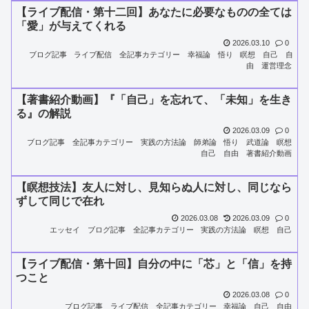
【ライブ配信・第十二回】あなたに必要なものの全ては
「愛」が与えてくれる
2026.03.10
0
ブログ記事
ライブ配信
全記事カテゴリー
幸福論
悟り
瞑想
自己
自
由
運営理念
【著書紹介動画】『「自己」を忘れて、「未知」を生き
る』の解説
2026.03.09
0
ブログ記事
全記事カテゴリー
実践の方法論
師弟論
悟り
武道論
瞑想
自己
自由
著書紹介動画
【瞑想技法】友人に対し、見知らぬ人に対し、同じなら
ずして同じで在れ
2026.03.08
2026.03.09
0
エッセイ
ブログ記事
全記事カテゴリー
実践の方法論
瞑想
自己
【ライブ配信・第十回】自分の中に「芯」と「信」を持
つこと
2026.03.08
0
ブログ記事
ライブ配信
全記事カテゴリー
幸福論
自己
自由