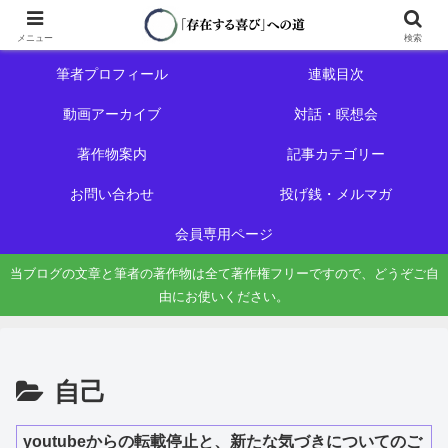
ホーム
初めての方へ
メニュー
検索
筆者プロフィール
連載目次
動画アーカイブ
対話・瞑想会
著作物案内
記事カテゴリー
お問い合わせ
投げ銭・メルマガ
会員専用ページ
当ブログの文章と筆者の著作物は全て著作権フリーですので、どうぞご自
由にお使いください。
自己
youtubeからの転載停止と、新たな気づきについてのご