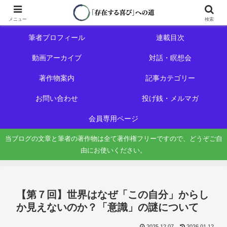
ホーム
初めての方へ
メニュー
検索
筆者プロフィール
連載目次
動画アーカイブ
対話・瞑想会
著作物案内
記事カテゴリー
お問い合わせ
投げ銭・メルマガ
会員専用ページ
当ブログの文章と筆者の著作物は全て著作権フリーですので、どうぞご自
由にお使いください。
【第７回】世界はなぜ「この自分」からし
か見えないのか？「意識」の謎について
2025.12.07
2026.01.12