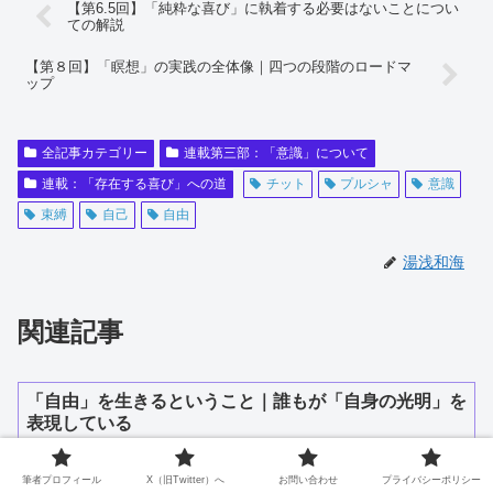
【第6.5回】「純粋な喜び」に執着する必要はないことについ
ての解説
【第８回】「瞑想」の実践の全体像｜四つの段階のロードマ
ップ
全記事カテゴリー
連載第三部：「意識」について
連載：「存在する喜び」への道
チット
プルシャ
意識
束縛
自己
自由
湯浅和海
関連記事
「自由」を生きるということ｜誰もが「自身の光明」を
表現している
筆者プロフィール
X（旧Twitter）へ
お問い合わせ
プライバシーポリシー
【即興舞踊】凍結の地