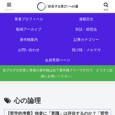
ホーム
初めての方へ
メニュー
検索
筆者プロフィール
連載目次
動画アーカイブ
対話・瞑想会
著作物案内
記事カテゴリー
お問い合わせ
投げ銭・メルマガ
会員専用ページ
当ブログの文章と筆者の著作物は全て著作権フリーですので、どうぞご自
由にお使いください。
心の論理
【哲学的考察】他者に「意識」は存在するのか？「哲学