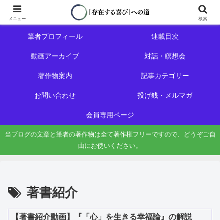
ホーム
初めての方へ
メニュー
検索
筆者プロフィール
連載目次
動画アーカイブ
対話・瞑想会
著作物案内
記事カテゴリー
お問い合わせ
投げ銭・メルマガ
会員専用ページ
当ブログの文章と筆者の著作物は全て著作権フリーですので、どうぞご自
由にお使いください。
著書紹介
【著書紹介動画】『「心」を生きる幸福論』の解説