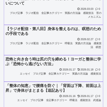
いについて
2026.03.03
0
ブログ記事
ラジオ配信
全記事カテゴリー
実践の方法論
感覚技法
苦の
メカニズム
【ラジオ配信・第八回】身体を整えるのは、瞑想のため
の手段である
2026.02.27
0
ブログ記事
ラジオ配信
全記事カテゴリー
呼吸法
実践の方法論
感覚技
法
瞑想
恐怖と向き合う時は尻の穴を締める！ヨーガと整体に学
ぶ「恐怖から逃げない方法」
2026.01.17
2026.01.18
0
エッセイ
ブログ記事
全記事カテゴリー
実践の方法論
感覚技法
「整体の知恵」で腰痛を防ぐ｜「背面は下降、前面は上
昇」で身体がまとまる【追記あり】
2026.01.16
2026.01.17
0
エッセイ
ブログ記事
全記事カテゴリー
呼吸法
感覚技法
武道論