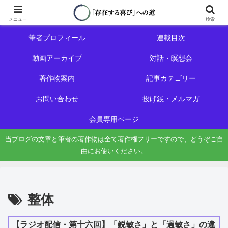
ホーム
初めての方へ
メニュー
検索
筆者プロフィール
連載目次
動画アーカイブ
対話・瞑想会
著作物案内
記事カテゴリー
お問い合わせ
投げ銭・メルマガ
会員専用ページ
当ブログの文章と筆者の著作物は全て著作権フリーですので、どうぞご自
由にお使いください。
整体
【ラジオ配信・第十六回】「鋭敏さ」と「過敏さ」の違