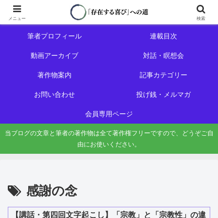
ホーム
初めての方へ
メニュー
検索
筆者プロフィール
連載目次
動画アーカイブ
対話・瞑想会
著作物案内
記事カテゴリー
お問い合わせ
投げ銭・メルマガ
会員専用ページ
当ブログの文章と筆者の著作物は全て著作権フリーですので、どうぞご自
由にお使いください。
感謝の念
【講話・第四回文字起こし】「宗教」と「宗教性」の違