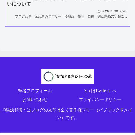
いについて
2026.03.30
0
ブログ記事
全記事カテゴリー
幸福論
悟り
自由
講話動画文字起こし
筆者プロフィール
X（旧Twitter）へ
お問い合わせ
プライバシーポリシー
©湯浅和海：当ブログの文章は全て著作権フリー（パブリックドメイ
ン）です。