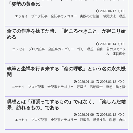
「姿勢の黄金比」
2026.04.17
0
エッセイ
ブログ記事
全記事カテゴリー
実践の方法論
感覚技法
瞑想
全ての作為を捨てた時、「起こるべきこと」が起こり始
める
2026.01.14
0
エッセイ
ブログ記事
全記事カテゴリー
悟り
瞑想
自由
苦のメカニズ
ム
運営理念
執筆と坐禅を行き来する「命の呼吸」という名の永久機
関
2026.01.10
2026.01.12
0
エッセイ
ブログ記事
全記事カテゴリー
呼吸法
活動報告
瞑想
陰と陽
瞑想とは「頑張ってするもの」ではなく、「楽しんだ結
果、訪れるもの」である
2026.01.09
2026.01.12
0
エッセイ
ブログ記事
全記事カテゴリー
呼吸法
感覚技法
瞑想
自由