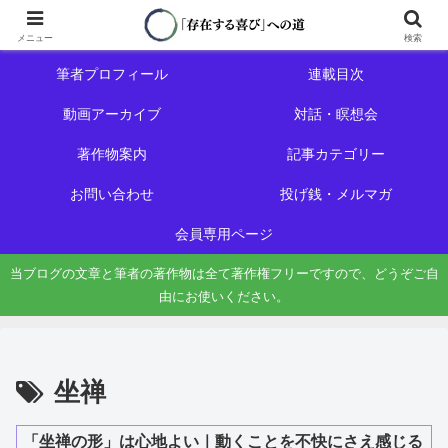
ホーム
初めての方へ
メニュー
検索
筆者プロフィール
連載目次
動画アーカイブ
対話・瞑想会
著作物案内
記事カテゴリー
お問い合わせ
投げ銭・メルマガ
会員専用ページ
当ブログの文章と筆者の著作物は全て著作権フリーですので、どうぞご自
由にお使いください。
坐禅
「坐禅の形」は心地よい｜動くことを不快にさえ感じる