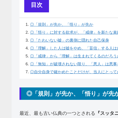
目次
1
.
◎「規則」が先か、「悟り」が先か
2
.
◎「悟り」に対する欲求が、「戒律」を新たな束
3
.
◎「たわいない嘘」の裏側に隠れた自己保身
4
.
◎「理解」した人は嘘をやめ、「盲信」する人は
5
.
◎「戒律」から「理解」は生まれてくるのだろう
6
.
◎「無知」が破壊されない限り、「悪人」は悪事
7
.
◎自分自身で確かめたことだけが、当人にとって
◎「規則」が先か、「悟り」が先
最近、最も古い仏典の一つとされる
『スッタ