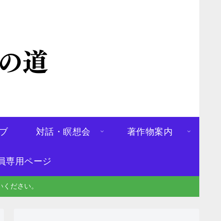
ブ
対話・瞑想会
著作物案内
員専用ページ
いください。