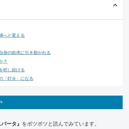
縛へと変える
自身の欲求に引き裂かれる
か？
を犯し続ける
の「灯火」になる
か
ニパータ』
をポツポツと読んでみています。