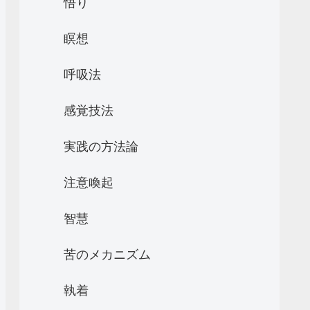
悟り
瞑想
呼吸法
感覚技法
実践の方法論
注意喚起
智慧
苦のメカニズム
執着