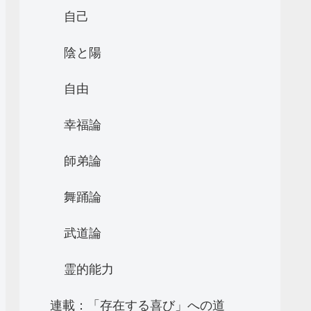
自己
陰と陽
自由
幸福論
師弟論
舞踊論
武道論
霊的能力
連載：「存在する喜び」への道