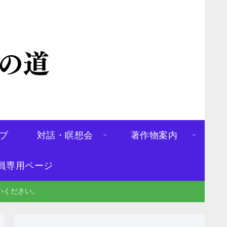
ブ
対話・瞑想会
著作物案内
員専用ページ
いください。