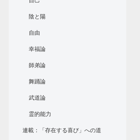
自己
陰と陽
自由
幸福論
師弟論
舞踊論
武道論
霊的能力
連載：「存在する喜び」への道