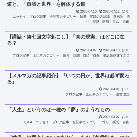
道と、「自我と世界」を解体する道
2026.07.10
2026.07.11
0
エッセイ
ブログ記事
全記事カテゴリー
執着
実践の方法論
幸福論
悟
り
智慧
瞑想
自己
自由
【講話・第七回文字起こし】「真の現実」はどこに在
る？
2026.04.07
2026.04.10
0
ブログ記事
全記事カテゴリー
悟り
瞑想
自己
自由
講話動画文字起こ
し
【メルマガの記事紹介】『いつの日か、世界は必ず変わ
る』
2026.04.01
2
ブログ記事
全記事カテゴリー
運営理念
「人生」というのは一種の「夢」のようなもの
2026.03.07
0
Q＆A
エッセイ
ブログ記事
全記事カテゴリー
悟り
瞑想
自由