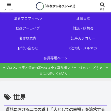
ホーム
初めての方へ
メニュー
検索
筆者プロフィール
連載目次
動画アーカイブ
対話・瞑想会
著作物案内
記事カテゴリー
お問い合わせ
投げ銭・メルマガ
会員専用ページ
当ブログの文章と筆者の著作物は全て著作権フリーですので、どうぞご自
由にお使いください。
世界
瞑想における二つの道｜「人としての幸福」を追求する