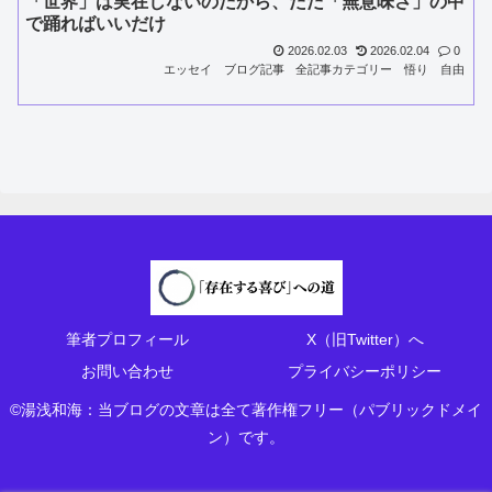
「世界」は実在しないのだから、ただ「無意味さ」の中
で踊ればいいだけ
2026.02.03
2026.02.04
0
エッセイ
ブログ記事
全記事カテゴリー
悟り
自由
筆者プロフィール
X（旧Twitter）へ
お問い合わせ
プライバシーポリシー
©湯浅和海：当ブログの文章は全て著作権フリー（パブリックドメイ
ン）です。