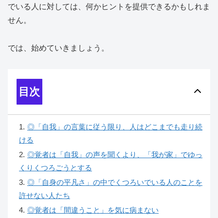
でいる人に対しては、何かヒントを提供できるかもしれま
せん。
では、始めていきましょう。
目次
1
.
◎「自我」の言葉に従う限り、人はどこまでも走り続
ける
2
.
◎覚者は「自我」の声を聞くより、「我が家」でゆっ
くりくつろごうとする
3
.
◎「自身の平凡さ」の中でくつろいでいる人のことを
許せない人たち
4
.
◎覚者は「間違うこと」を気に病まない