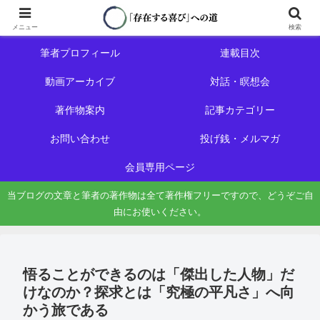
ホーム
初めての方へ
メニュー
検索
筆者プロフィール
連載目次
動画アーカイブ
対話・瞑想会
著作物案内
記事カテゴリー
お問い合わせ
投げ銭・メルマガ
会員専用ページ
当ブログの文章と筆者の著作物は全て著作権フリーですので、どうぞご自
由にお使いください。
悟ることができるのは「傑出した人物」だ
けなのか？探求とは「究極の平凡さ」へ向
かう旅である