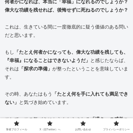
何者かになれば、本当に「幸福」になれるのでしょうか？
偉大な功績を残せれば、後悔せずに死ねるのでしょうか？
これは、生きている間に一度徹底的に疑う価値のある問い
だと思います。
もし
「たとえ何者かになっても、偉大な功績を残しても、
『幸福』になることはできないようだ」
と感じたならば、
それは
「探求の準備」
が整ったということを意味していま
す。
その時、あなたはもう
「たとえ何を手に入れても満足でき
ない」
と気づき始めています。
そして、その気づきにからもたらされる
「渇き」の感覚
こ
そが、「真理」の探求の原動力となるのです。
筆者プロフィール
X（旧Twitter）へ
お問い合わせ
プライバシーポリシー