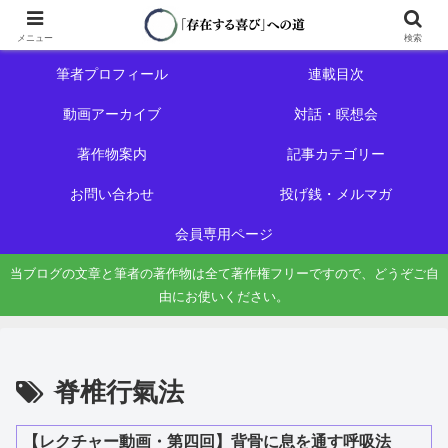
ホーム
初めての方へ
メニュー
検索
筆者プロフィール
連載目次
動画アーカイブ
対話・瞑想会
著作物案内
記事カテゴリー
お問い合わせ
投げ銭・メルマガ
会員専用ページ
当ブログの文章と筆者の著作物は全て著作権フリーですので、どうぞご自
由にお使いください。
脊椎行氣法
【レクチャー動画・第四回】背骨に息を通す呼吸法