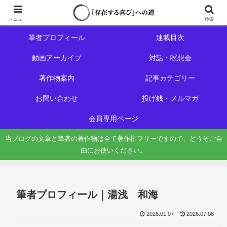
ホーム
初めての方へ
メニュー
検索
筆者プロフィール
連載目次
動画アーカイブ
対話・瞑想会
著作物案内
記事カテゴリー
お問い合わせ
投げ銭・メルマガ
会員専用ページ
当ブログの文章と筆者の著作物は全て著作権フリーですので、どうぞご自
由にお使いください。
筆者プロフィール｜湯浅 和海
2026.01.07
2026.07.08