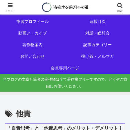
ホーム
初めての方へ
メニュー
検索
筆者プロフィール
連載目次
動画アーカイブ
対話・瞑想会
著作物案内
記事カテゴリー
お問い合わせ
投げ銭・メルマガ
会員専用ページ
当ブログの文章と筆者の著作物は全て著作権フリーですので、どうぞご自
由にお使いください。
他責
「自責思考」と「他責思考」のメリット・デメリット｜