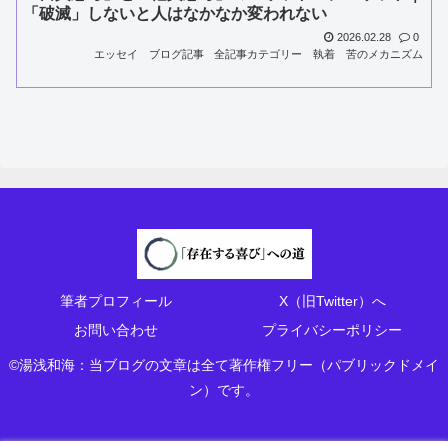
「破滅」しないと人はなかなか変われない
2026.02.28
0
エッセイ
ブログ記事
全記事カテゴリー
執着
苦のメカニズム
筆者プロフィール
X（旧Twitter）へ
お問い合わせ
プライバシーポリシー
©湯浅和海：当ブログの文章は全て著作権フリー（パブリックドメイ
ン）です。